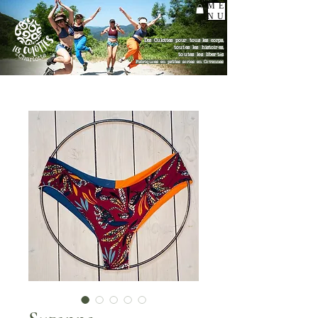
ME
NU
Des Culottes pour tous les corps,
toutes les histoires,
toutes les libertés
Fabriquées en petites séries en Cévennes