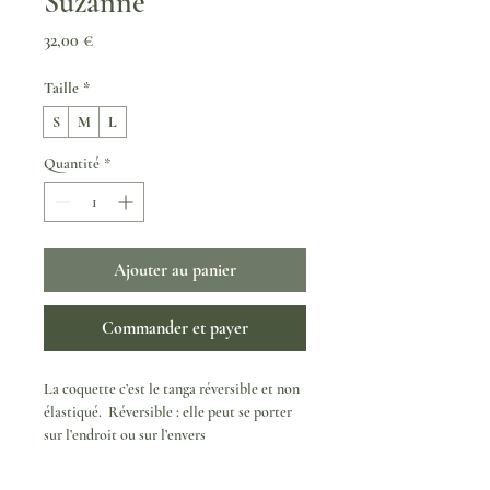
Suzanne
Prix
32,00 €
Taille
*
S
M
L
Quantité
*
Ajouter au panier
Commander et payer
La coquette c’est le tanga réversible et non
élastiqué.
Réversible :
elle peut se porter
sur l’endroit ou sur l’envers
(devant/derrière). Dans un sens elle
propose un tanga sexy et échancré et dans